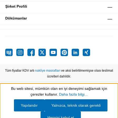
Şirket Profili
Dökümanlar
Tüm fiyatlar KDV artı
nakliye masrafları
ve aksi belirtilmemişse olası teslimat
ücretleri dahildir.
Bu web sitesi, mümkün olan en iyi deneyimi sağlamak için
Show toolbar
çerezler kullanır.
Daha fazla bilgi...
Yapılandır
Yalnızca, teknik olarak gerekli
Hepsini kabul et