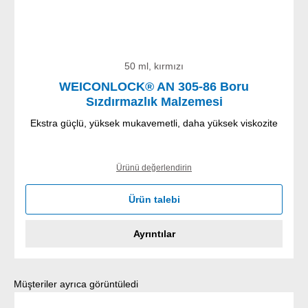
50 ml, kırmızı
WEICONLOCK® AN 305-86 Boru
Sızdırmazlık Malzemesi
Ekstra güçlü, yüksek mukavemetli, daha yüksek viskozite
Ürünü değerlendirin
Ürün talebi
Ayrıntılar
Ürün galerisini atla
Müşteriler ayrıca görüntüledi