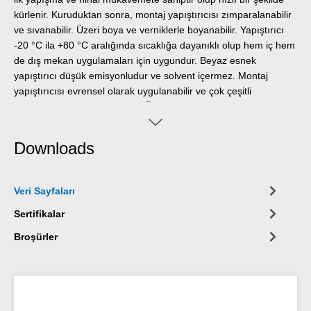
kürlenir. Kuruduktan sonra, montaj yapıştırıcısı zımparalanabilir
ve sıvanabilir. Üzeri boya ve verniklerle boyanabilir. Yapıştırıcı
-20 °C ila +80 °C aralığında sıcaklığa dayanıklı olup hem iç hem
de dış mekan uygulamaları için uygundur. Beyaz esnek
yapıştırıcı düşük emisyonludur ve solvent içermez. Montaj
yapıştırıcısı evrensel olarak uygulanabilir ve çok çeşitli
uygulamalar için kullanılabilir. Örneğin ahşap malzemelerin
(süpürgelikler, dekoratif şeritler, paneller veya sunta gibi), PVC,
polistiren, polistiren köpük levhalar, PU sert köpük (örn. yalıtım
Downloads
levhaları ve kablo kanalları), mineral malzemeler (örn. fayanslar)
ve metallerin sıva, beton, fiber çimento, alçıpan ve işlenmemiş
ahşap gibi emici yüzeylere yüzey yapıştırılması için idealdir.
Veri Sayfaları
Çevre dostu ambalaj – aynı güçlü performans! Green Tube,
sürdürülebilir ambalaj: uç ve kapak %100 geri dönüştürülmüş
Sertifikalar
plastikten, kartuş gövdesi ise tamamen kartondan üretilmiştir. Bu
Broşürler
sayede geleneksel kartuşlara kıyasla daha düşük CO₂ emisyonu
ve daha az plastik kullanımı sağlanmıştır. Tüm bunları ürünün
performansından ödün vermeden yapar!