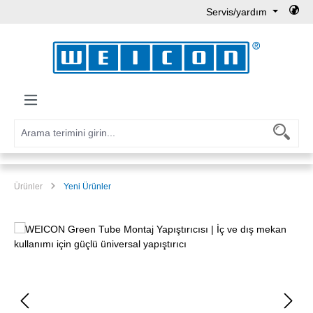
Servis/yardım
Ana içeriğe geç
Ürünler
Yeni Ürünler
Resim galerisini atla