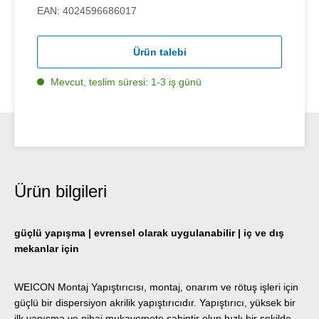
EAN:
4024596686017
Ürün talebi
Mevcut, teslim süresi: 1-3 iş günü
Ürün bilgileri
güçlü yapışma | evrensel olarak uygulanabilir | iç ve dış
mekanlar için
WEICON Montaj Yapıştırıcısı, montaj, onarım ve rötuş işleri için
güçlü bir dispersiyon akrilik yapıştırıcıdır. Yapıştırıcı, yüksek bir
ilk yapışma ve nihai mukavemete sahiptir olup hızlı bir şekilde