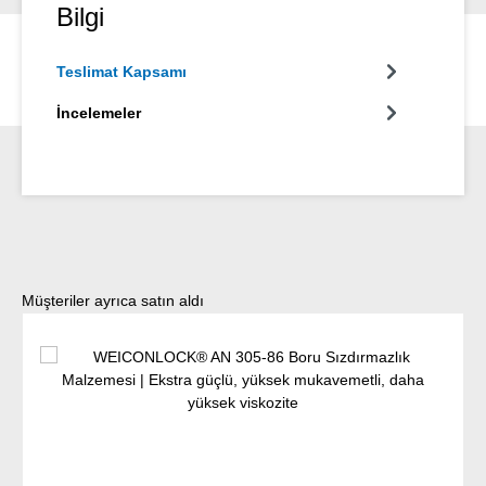
Bilgi
Teslimat Kapsamı
İncelemeler
Ürün galerisini atla
Müşteriler ayrıca satın aldı