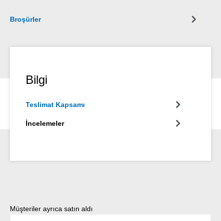
Broşürler
Bilgi
Teslimat Kapsamı
İncelemeler
Ürün galerisini atla
Müşteriler ayrıca satın aldı