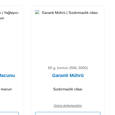
60 g, kırmızı (RAL 3000)
 Macunu
Garanti Mührü
cı macun
Sızdırmazlık cilası
Ürünü değerlendirin
a puanı