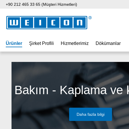
+90 212 465 33 65 (Müşteri Hizmetleri)
 içeriğe geç
Aramaya atla
Ana navigasyona geç
Ürünler
Şirket Profili
Hizmetlerimiz
Dökümanlar
Bakım - Kaplama ve
Daha fazla bilgi