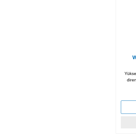
W
Yükse
dire