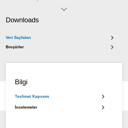
için kullanılabilir. Özel yüzey aktif maddeler ve alkollerden oluşan
özel aktif bileşen formülü, silikonlu köpük kesici içermez, yeniden
yağlama yapmadığından üretimde bileşenlerin güvenilir şekilde
Downloads
temizlenmesine büyük bir katkı sağlar.
Veri Sayfaları
Broşürler
Bilgi
Teslimat Kapsamı
İncelemeler