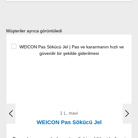
Ürün galerisini atla
Müşteriler ayrıca görüntüledi
1 L, mavi
WEICON Pas Sökücü Jel