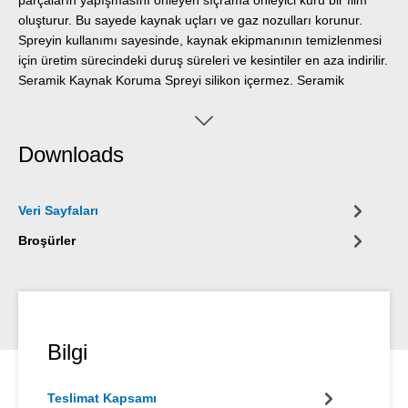
oluşturur. Bu sayede kaynak uçları ve gaz nozulları korunur.
Spreyin kullanımı sayesinde, kaynak ekipmanının temizlenmesi
için üretim sürecindeki duruş süreleri ve kesintiler en aza indirilir.
Seramik Kaynak Koruma Spreyi silikon içermez. Seramik
Kaynak Koruma Spreyi, kaynak robotlarındaki kaynak kafalarını,
kaynak uçlarını ve gaz nozullarını ve hassas ekipmanları,
kabloları, sensörleri vb. kaynak esnasında sıçrayan parçaların
Downloads
yapışmasına karşı korur. Ayrıca plazma ve lazer kesim,
lehimleme teknolojisi, alüminyum ekstrüzyon, döküm endüstrisi,
sinter metalurjisi, cam endüstrisi ve yüksek sıcaklıklı fırın
Veri Sayfaları
yapımındaki uygulamalar için de uygundur.
Broşürler
Bilgi
Teslimat Kapsamı