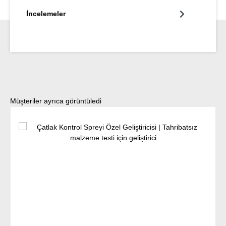
İncelemeler
Ürün galerisini atla
Müşteriler ayrıca görüntüledi