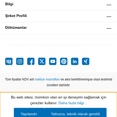
Bilgi
Şirket Profili
Dökümanlar
Tüm fiyatlar KDV artı
nakliye masrafları
ve aksi belirtilmemişse olası teslimat
ücretleri dahildir.
Bu web sitesi, mümkün olan en iyi deneyimi sağlamak için
Show toolbar
çerezler kullanır.
Daha fazla bilgi...
Yapılandır
Yalnızca, teknik olarak gerekli