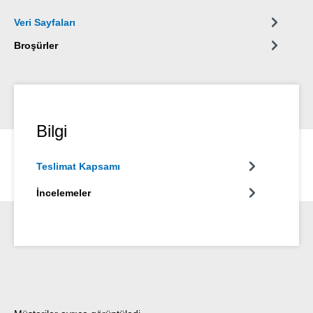
Veri Sayfaları
Broşürler
Bilgi
Teslimat Kapsamı
İncelemeler
Ürün galerisini atla