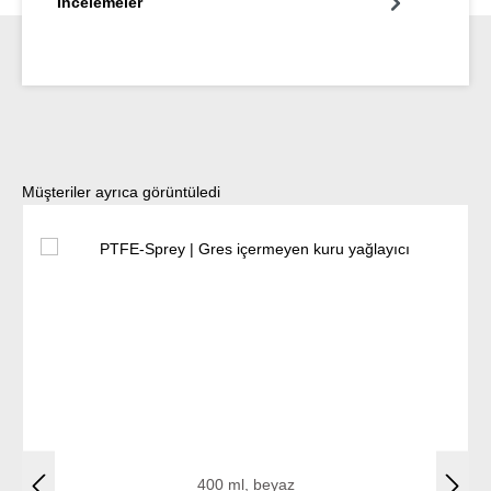
İncelemeler
Ürün galerisini atla
Müşteriler ayrıca görüntüledi
400 ml, beyaz