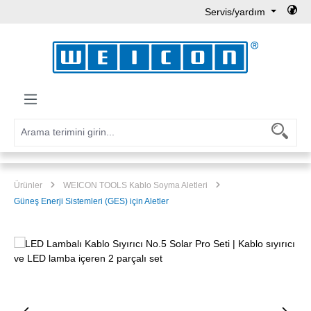
Servis/yardım
Ana içeriğe geç
Ürünler
WEICON TOOLS Kablo Soyma Aletleri
Güneş Enerji Sistemleri (GES) için Aletler
Resim galerisini atla