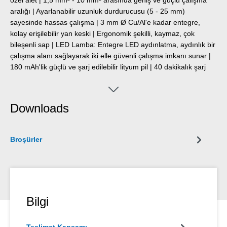
aralığı | Ayarlanabilir uzunluk durdurucusu (5 - 25 mm)
sayesinde hassas çalışma | 3 mm Ø Cu/Al'e kadar entegre,
kolay erişilebilir yan keski | Ergonomik şekilli, kaymaz, çok
bileşenli sap | LED Lamba: Entegre LED aydınlatma, aydınlık bir
çalışma alanı sağlayarak iki elle güvenli çalışma imkanı sunar |
180 mAh'lik güçlü ve şarj edilebilir lityum pil | 40 dakikalık şarj
süresinden sonra 2 saat ışık süresi (seviye 2'de) | 250 lümene
kadar üç parlaklık seviyesi, ışık rengi: 6500 K | Toz geçirmez,
sıçramaya dayanıklı ve darbeye dayanıklı polikarbonat gövde,
Downloads
IP65 koruma sınıfına göre test edilmiştir | Birçok WEICON
TOOLS kablo soyma pensesi ile uyumludur
Broşürler
Bilgi