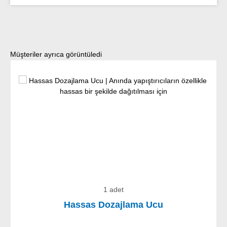
Ürün galerisini atla
Müşteriler ayrıca görüntüledi
1 adet
Hassas Dozajlama Ucu