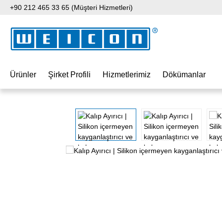
+90 212 465 33 65 (Müşteri Hizmetleri)
 içeriğe geç
Aramaya atla
Ana navigasyona geç
Ürünler
Şirket Profili
Hizmetlerimiz
Dökümanlar
Resim galerisini atla