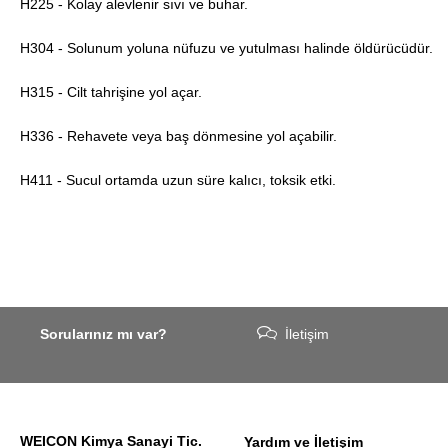
H225 - Kolay alevlenir sıvı ve buhar.
H304 - Solunum yoluna nüfuzu ve yutulması halinde öldürücüdür.
H315 - Cilt tahrişine yol açar.
H336 - Rehavete veya baş dönmesine yol açabilir.
H411 - Sucul ortamda uzun süre kalıcı, toksik etki.
Sorularınız mı var?
İletişim
WEICON Kimya Sanayi Tic.
Yardım ve İletişim