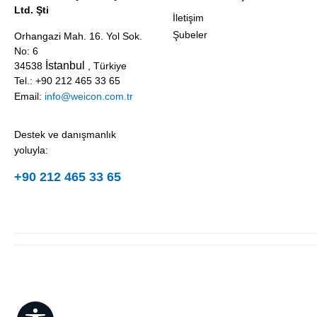
Ltd. Şti
İletişim
Şubeler
Orhangazi Mah. 16. Yol Sok.
No: 6
İstanbul
34538
, Türkiye
Tel.: +90 212 465 33 65
Email:
info@weicon.com.tr
Destek ve danışmanlık
yoluyla:
+90 212 465 33 65
Show toolbar