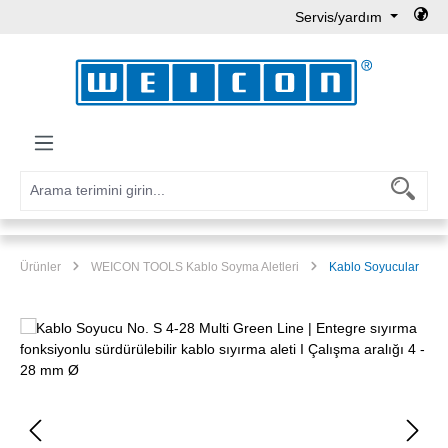
Servis/yardım
Ana içeriğe geç
Ürünler
WEICON TOOLS Kablo Soyma Aletleri
Kablo Soyucular
Resim galerisini atla