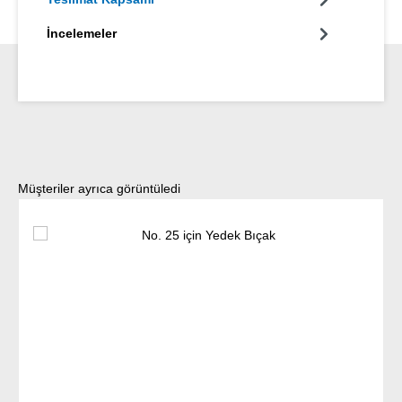
İncelemeler
Ürün galerisini atla
Müşteriler ayrıca görüntüledi