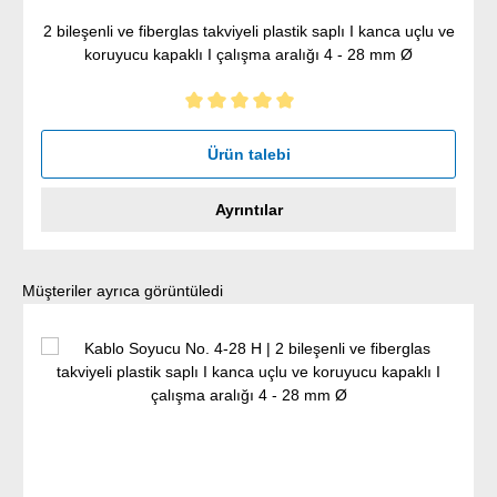
2 bileşenli ve fiberglas takviyeli plastik saplı I kanca uçlu ve
koruyucu kapaklı I çalışma aralığı 4 - 28 mm Ø
5 yıldız üzerinden 5 ortalama puanı
Ürün talebi
Ayrıntılar
Ürün galerisini atla
Müşteriler ayrıca görüntüledi