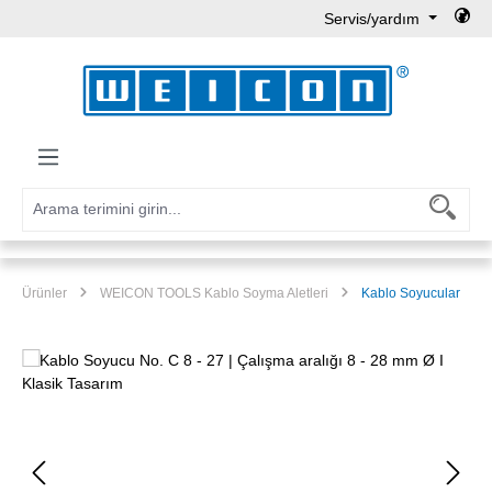
Servis/yardım
Ana içeriğe geç
Ürünler
WEICON TOOLS Kablo Soyma Aletleri
Kablo Soyucular
Resim galerisini atla