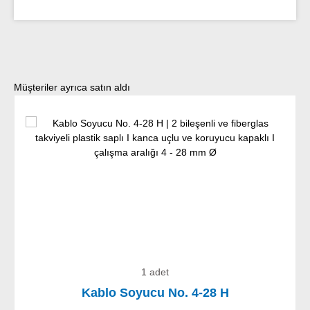
Ürün galerisini atla
Müşteriler ayrıca satın aldı
1 adet
Kablo Soyucu No. 4-28 H