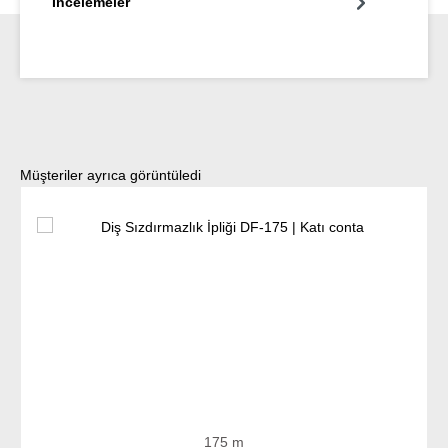
İncelemeler
Ürün galerisini atla
Müşteriler ayrıca görüntüledi
175 m