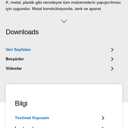
K; metal, plastik gibi neredeyse tüm malzemelerin yapıştırılması
için uygundur. Metal konstrüksiyonda, tank ve aparat
mühendisliğinde, makine ve sistem yapımında, mobilya
endüstrisinde, havalandırma ve iklimlendirme sistemlerinde,
elektrik endüstrisinde, yat ve tekne yapımında, silikonların veya
Downloads
silikon içeren ürünlerin uygun olmadığı tüm uygulamalarda
kullanılabilir.
Veri Sayfaları
Broşürler
Videolar
Bilgi
Teslimat Kapsamı