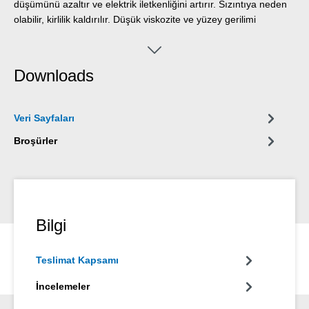
düşümünü azaltır ve elektrik iletkenliğini artırır. Sızıntıya neden
olabilir, kirlilik kaldırılır. Düşük viskozite ve yüzey gerilimi
özelliğinden dolayı Elektro-Temizleyici ince kanallara ve
sütunlara da girer ve orda kendi derin temizlik etkisi açılabilir.
Elektro-Temizleyici metallere, plastik maddelere, elastomerlere,
Downloads
boya ve kaplamaya karşı tarafsızdır. Hassas yüzeyler ve
malzemeler için kullanılabilir.
Veri Sayfaları
Broşürler
Bilgi
Teslimat Kapsamı
İncelemeler