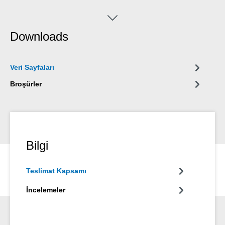
işlemek için Easy-Mix D 50 dağıtım tabancası veya manuel
dağıtıcı gereklidir.
Downloads
Veri Sayfaları
Broşürler
Bilgi
Teslimat Kapsamı
İncelemeler