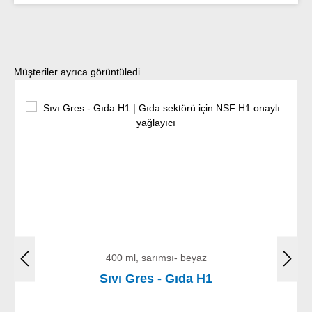
Ürün galerisini atla
Müşteriler ayrıca görüntüledi
400 ml, sarımsı- beyaz
Sıvı Gres - Gıda H1