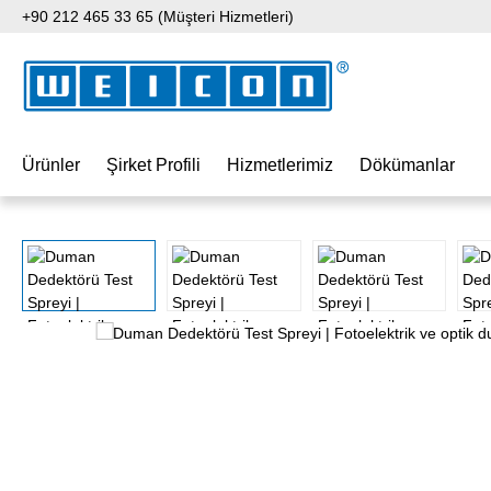
+90 212 465 33 65 (Müşteri Hizmetleri)
 içeriğe geç
Aramaya atla
Ana navigasyona geç
Ürünler
Şirket Profili
Hizmetlerimiz
Dökümanlar
Resim galerisini atla