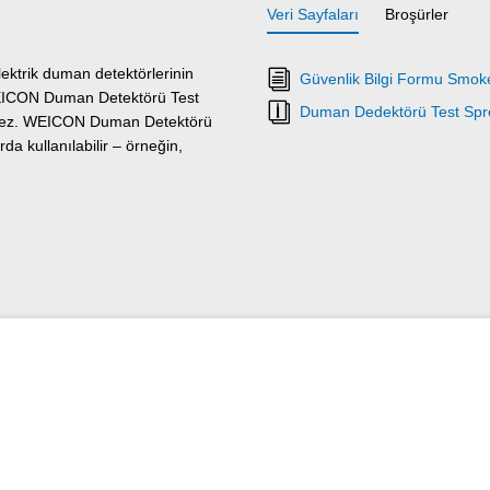
Veri Sayfaları
Broşürler
lektrik duman detektörlerinin
Güvenlik Bilgi Formu Smok
r. WEICON Duman Detektörü Test
Duman Dedektörü Test Spre
letmez. WEICON Duman Detektörü
da kullanılabilir – örneğin,