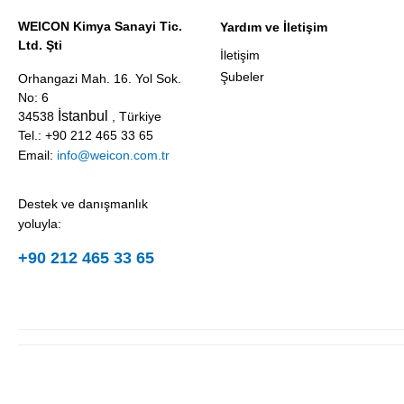
WEICON Kimya Sanayi Tic.
Yardım ve İletişim
Ltd. Şti
İletişim
Şubeler
Orhangazi Mah. 16. Yol Sok.
No: 6
İstanbul
34538
, Türkiye
Tel.: +90 212 465 33 65
Email:
info@weicon.com.tr
Destek ve danışmanlık
yoluyla:
+90 212 465 33 65