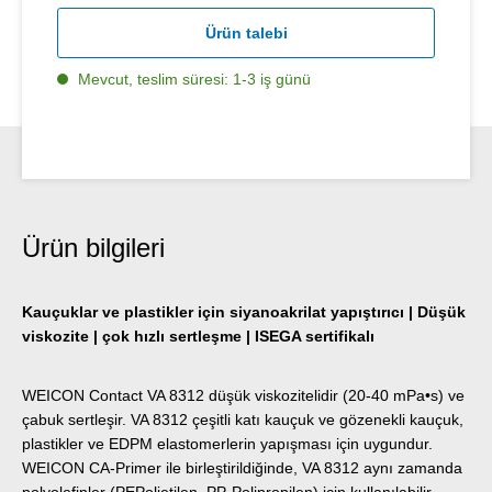
Ürün talebi
Mevcut, teslim süresi: 1-3 iş günü
Ürün bilgileri
Kauçuklar ve plastikler için siyanoakrilat yapıştırıcı | Düşük
viskozite | çok hızlı sertleşme | ISEGA sertifikalı
WEICON Contact VA 8312 düşük viskozitelidir (20-40 mPa•s) ve
çabuk sertleşir. VA 8312 çeşitli katı kauçuk ve gözenekli kauçuk,
plastikler ve EDPM elastomerlerin yapışması için uygundur.
WEICON CA-Primer ile birleştirildiğinde, VA 8312 aynı zamanda
polyolefinler (PEPolietilen, PP-Polipropilen) için kullanılabilir.