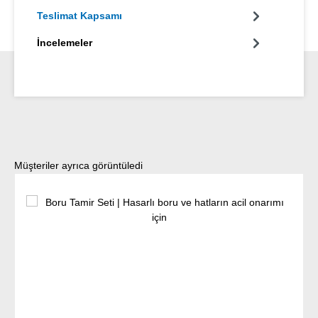
Teslimat Kapsamı
İncelemeler
Ürün galerisini atla
Müşteriler ayrıca görüntüledi