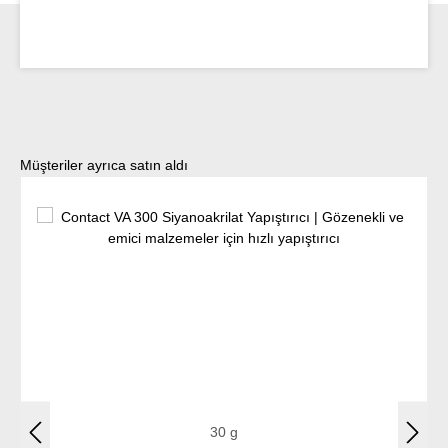
Ürün galerisini atla
Müşteriler ayrıca satın aldı
30 g