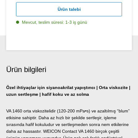
Ürün talebi
Mevcut, teslim süresi: 1-3 iş günü
Ürün bilgileri
Özel ihtiyaçlar için siyanoakrilat yapıştırıcı | Orta viskozite |
uzun sertleşme | hafif koku ve az solma
VA 1460 orta viskozitelidir (120-200 mPa•s) ve azaltılmış “blum”
etkisine sahiptir. Daha az hızlı bir şekilde sertleşir, işleme
sırasında hafif kokuludur ve sertleşmeden sonra nem etkilerine
daha az hassastır. WEICON Contact VA 1460 birçok çeşitli
ürünün yapışması uygundur. Ürün pek çok farklı endüstriyel