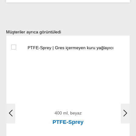
Ürün galerisini atla
Müşteriler ayrıca görüntüledi
400 ml, beyaz
PTFE-Sprey