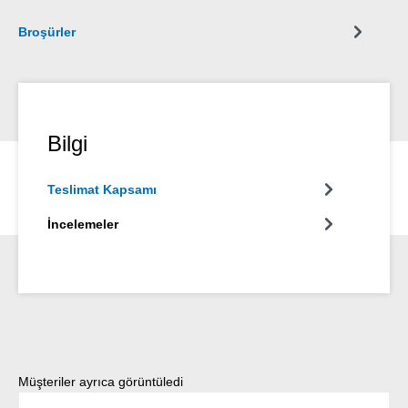
Broşürler
Bilgi
Teslimat Kapsamı
İncelemeler
Ürün galerisini atla
Müşteriler ayrıca görüntüledi