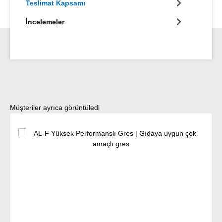
Teslimat Kapsamı
İncelemeler
Ürün galerisini atla
Müşteriler ayrıca görüntüledi