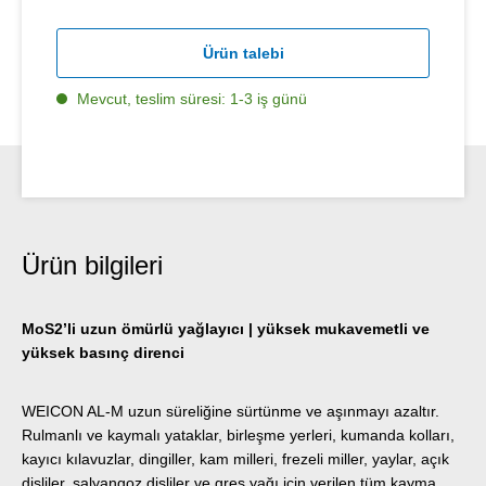
Ürün talebi
Mevcut, teslim süresi: 1-3 iş günü
Ürün bilgileri
MoS2’li uzun ömürlü yağlayıcı | yüksek mukavemetli ve
yüksek basınç direnci
WEICON AL-M uzun süreliğine sürtünme ve aşınmayı azaltır.
Rulmanlı ve kaymalı yataklar, birleşme yerleri, kumanda kolları,
kayıcı kılavuzlar, dingiller, kam milleri, frezeli miller, yaylar, açık
dişliler, salyangoz dişliler ve gres yağı için verilen tüm kayma