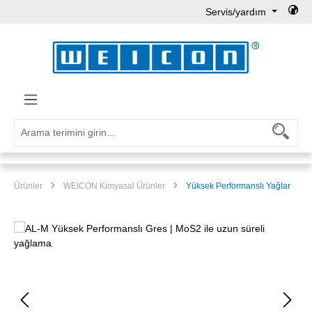
Servis/yardım
Ana içeriğe geç
Ürünler
WEICON Kimyasal Ürünler
Yüksek Performanslı Yağlar
Resim galerisini atla